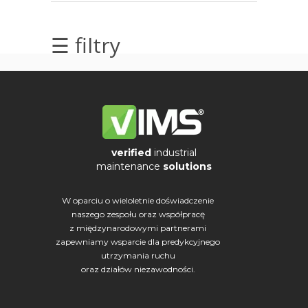
elektrycznych
☰ filtry
Olej/Tribologia
Osiowanie
Szkolenia
Ultradźwięki
verified
industrial
maintenance
solutions
Usługi
W oparciu o wieloletnie doświadczenie
Wibrodiagnostyka
naszego zespołu oraz współpracę
z międzynarodowymi partnerami
Wizualizacja
zapewniamy wsparcie dla predykcyjnego
drgań
utrzymania ruchu
oraz działów niezawodności.