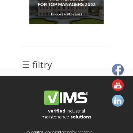
elektrycznych
Olej/Tribologia
Osiowanie
Szkolenia
Ultradźwięki
☰ filtry
Usługi
Wibrodiagnostyka
Wizualizacja
drgań
verified
industrial
maintenance
solutions
W oparciu o wieloletnie doświadczenie