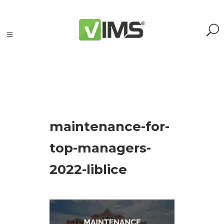
Szukaj
maintenance-for-
Szukaj:
Szukaj
top-managers-
2022-liblice
Kategorie
produktów
Kontrola
silników