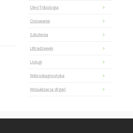
Olej/Tribologia
Osiowanie
Szkolenia
Ultradźwięki
Usługi
Wibrodiagnostyka
Wizualizacja drgań