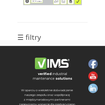
elektrycznych
Olej/Tribologia
Osiowanie
☰ filtry
Szkolenia
Ultradźwięki
Ultrasound
Usługi
verified
industrial
maintenance
solutions
Wibrodiagnostyka
W oparciu o wieloletnie doświadczenie
Wizualizacja
naszego zespołu oraz współpracę
drgań
z międzynarodowymi partnerami
zapewniamy wsparcie dla predykcyjnego