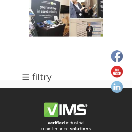
elektrycznych
Olej/Tribologia
Osiowanie
Szkolenia
Ultradźwięki
☰ filtry
Usługi
Wibrodiagnostyka
Wizualizacja
drgań
verified
industrial
maintenance
solutions