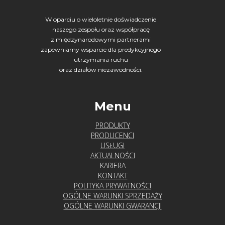
W oparciu o wieloletnie doświadczenie
naszego zespołu oraz współpracę
z międzynarodowymi partnerami
zapewniamy wsparcie dla predykcyjnego
utrzymania ruchu
oraz działów niezawodności.
Menu
PRODUKTY
PRODUCENCI
USŁUGI
AKTUALNOŚCI
KARIERA
KONTAKT
POLITYKA PRYWATNOŚCI
OGÓLNE WARUNKI SPRZEDAŻY
OGÓLNE WARUNKI GWARANCJI