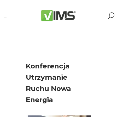
Szukaj
Konferencja
Szukaj:
Szukaj
Utrzymanie
Ruchu Nowa
Kategorie
produktów
Energia
Kontrola
silników