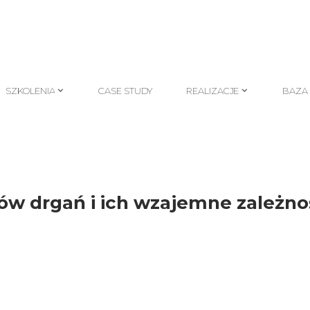
SZKOLENIA
CASE STUDY
REALIZACJE
BAZA
SZKOLENIA
CASE STUDY
REALIZACJE
BAZA
ów drgań i ich wzajemne zależno