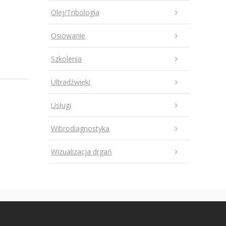
Olej/Tribologia
Osiowanie
Szkolenia
Ultradźwięki
Usługi
Wibrodiagnostyka
Wizualizacja drgań