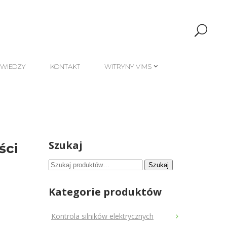
 WIEDZY
KONTAKT
WITRYNY VIMS
 WIEDZY
KONTAKT
WITRYNY VIMS
Szukaj
ści
Szukaj:
Szukaj
Kategorie produktów
Kontrola silników elektrycznych