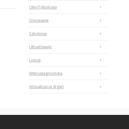
Olej/Tribologia
Osiowanie
Szkolenia
Ultradźwięki
Usługi
Wibrodiagnostyka
Wizualizacja drgań