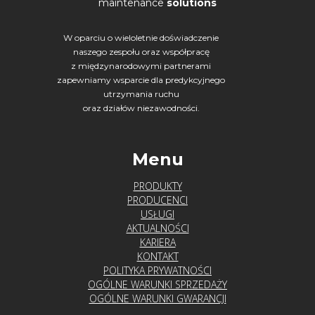
maintenance
solutions
W oparciu o wieloletnie doświadczenie
naszego zespołu oraz współpracę
z międzynarodowymi partnerami
zapewniamy wsparcie dla predykcyjnego
utrzymania ruchu
oraz działów niezawodności.
Menu
PRODUKTY
PRODUCENCI
USŁUGI
AKTUALNOŚCI
KARIERA
KONTAKT
POLITYKA PRYWATNOŚCI
OGÓLNE WARUNKI SPRZEDAŻY
OGÓLNE WARUNKI GWARANCJI