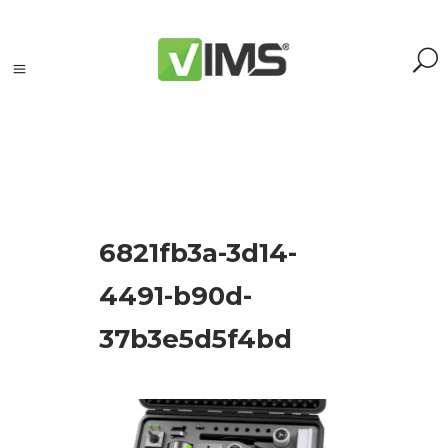
Szukaj
6821fb3a-3d14-
Szukaj:
Szukaj
4491-b90d-
37b3e5d5f4bd
Kategorie
produktów
Kontrola
silników