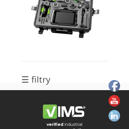
elektrycznych
Olej/Tribologia
Osiowanie
Szkolenia
Ultradźwięki
Usługi
☰ filtry
Wibrodiagnostyka
Wizualizacja
drgań
verified
industrial