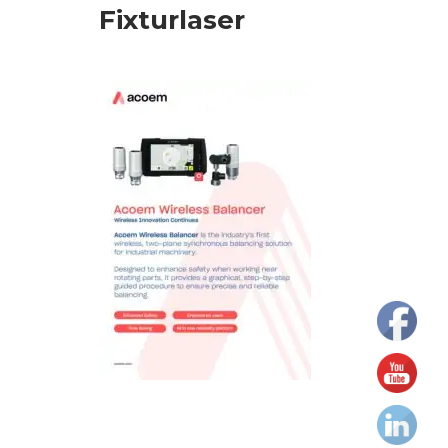
Fixturlaser
elektrycznych
Olej/Tribologia
Osiowanie
Szkolenia
Ultradźwięki
Usługi
Wibrodiagnostyka
Wizualizacja
drgań