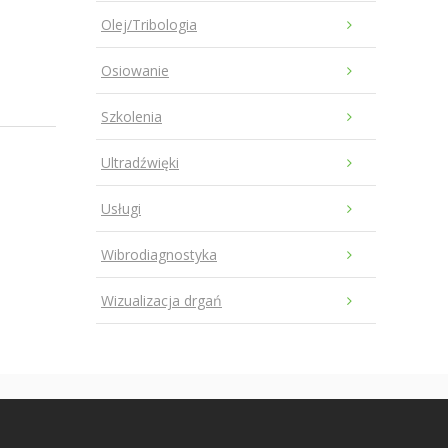
Olej/Tribologia
Osiowanie
Szkolenia
Ultradźwięki
Usługi
Wibrodiagnostyka
Wizualizacja drgań