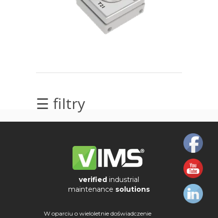
elektrycznych
Olej/Tribologia
Osiowanie
Szkolenia
☰ filtry
Ultradźwięki
Usługi
Wibrodiagnostyka
Wizualizacja
drgań
verified
industrial
maintenance
solutions
W oparciu o wieloletnie doświadczenie