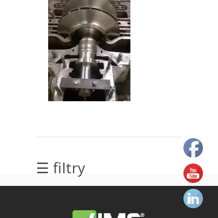
elektrycznych
Olej/Tribologia
Osiowanie
Szkolenia
Ultradźwięki
Ultrasound
Usługi
☰ filtry
Wibrodiagnostyka
Wizualizacja
drgań