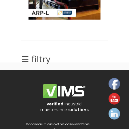
elektrycznych
Olej/Tribologia
Osiowanie
Szkolenia
☰ filtry
Ultradźwięki
Usługi
Wibrodiagnostyka
Wizualizacja
verified
industrial
drgań
maintenance
solutions
W oparciu o wieloletnie doświadczenie