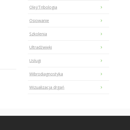
Olej/Tribologia
Osiowanie
Szkolenia
Ultradźwięki
Usługi
Wibrodiagnostyka
Wizualizacja drgań