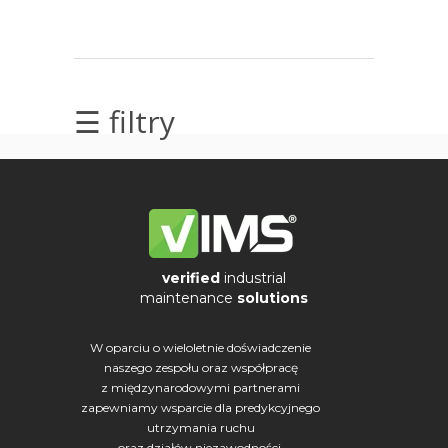
elektrycznych
Olej/Tribologia
☰ filtry
Osiowanie
Szkolenia
Ultradźwięki
Usługi
verified
industrial
Wibrodiagnostyka
maintenance
solutions
Wizualizacja
W oparciu o wieloletnie doświadczenie
drgań
naszego zespołu oraz współpracę
z międzynarodowymi partnerami
zapewniamy wsparcie dla predykcyjnego
utrzymania ruchu
oraz działów niezawodności.