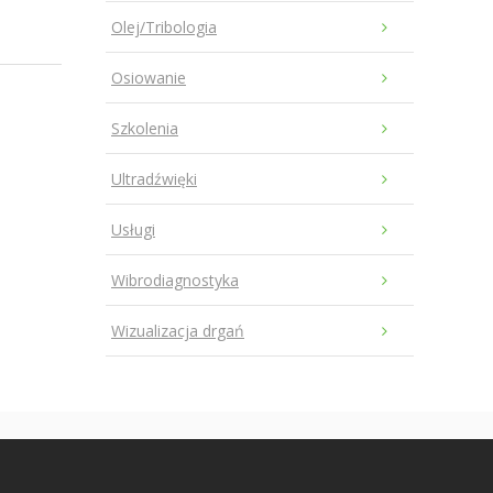
Olej/Tribologia
Osiowanie
Szkolenia
Ultradźwięki
Usługi
Wibrodiagnostyka
Wizualizacja drgań