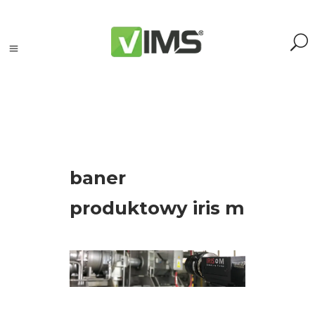
Szukaj
baner
Szukaj:
Szukaj
produktowy iris m
Kategorie
produktów
Kontrola
silników