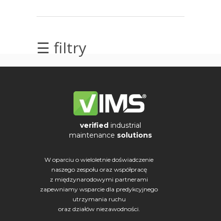
elektrycznych
Olej/Tribologia
☰ filtry
Osiowanie
Szkolenia
Ultradźwięki
Usługi
verified
industrial
maintenance
solutions
Wibrodiagnostyka
W oparciu o wieloletnie doświadczenie
Wizualizacja
naszego zespołu oraz współpracę
z międzynarodowymi partnerami
drgań
zapewniamy wsparcie dla predykcyjnego
utrzymania ruchu
oraz działów niezawodności.