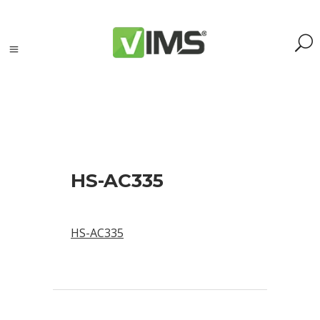
Szukaj
HS-AC335
Szukaj:
Szukaj
HS-AC335
Kategorie
produktów
Kontrola
silników