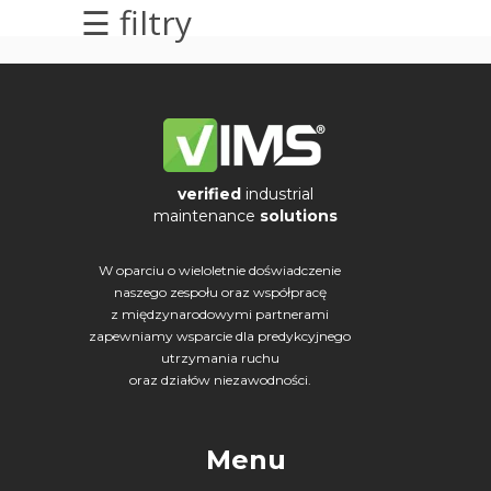
☰ filtry
elektrycznych
Olej/Tribologia
Osiowanie
Szkolenia
verified
industrial
maintenance
solutions
Ultradźwięki
W oparciu o wieloletnie doświadczenie
Usługi
naszego zespołu oraz współpracę
z międzynarodowymi partnerami
Wibrodiagnostyka
zapewniamy wsparcie dla predykcyjnego
utrzymania ruchu
Wizualizacja
oraz działów niezawodności.
drgań
Menu