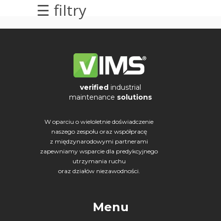
☰ filtry
elektrycznych
Olej/Tribologia
Osiowanie
Szkolenia
verified
industrial
maintenance
solutions
Ultradźwięki
W oparciu o wieloletnie doświadczenie
Usługi
naszego zespołu oraz współpracę
z międzynarodowymi partnerami
Wibrodiagnostyka
zapewniamy wsparcie dla predykcyjnego
utrzymania ruchu
Wizualizacja
oraz działów niezawodności.
drgań
Menu