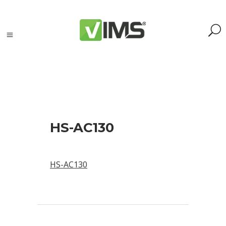
Szukaj
HS-AC130
Szukaj:
Szukaj
HS-AC130
Kategorie
produktów
Kontrola
silników