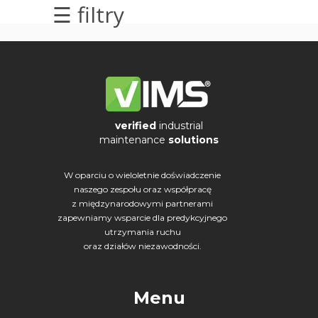
☰ filtry
elektrycznych
Olej/Tribologia
Osiowanie
Szkolenia
verified
industrial
maintenance
solutions
Ultradźwięki
W oparciu o wieloletnie doświadczenie
Usługi
naszego zespołu oraz współpracę
z międzynarodowymi partnerami
Wibrodiagnostyka
zapewniamy wsparcie dla predykcyjnego
utrzymania ruchu
Wizualizacja
oraz działów niezawodności.
drgań
Menu