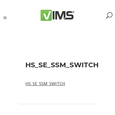
Szukaj
HS_SE_SSM_SWITCH
Szukaj:
Szukaj
HS_SE_SSM_SWITCH
Kategorie
produktów
Kontrola
silników