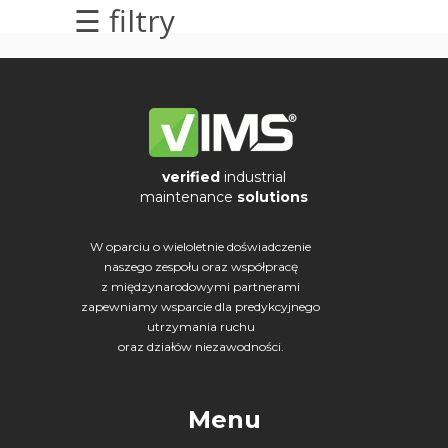
☰ filtry
elektrycznych
Olej/Tribologia
Osiowanie
Szkolenia
verified
industrial
maintenance
solutions
Ultradźwięki
W oparciu o wieloletnie doświadczenie
Usługi
naszego zespołu oraz współpracę
z międzynarodowymi partnerami
Wibrodiagnostyka
zapewniamy wsparcie dla predykcyjnego
utrzymania ruchu
Wizualizacja
oraz działów niezawodności.
drgań
Menu