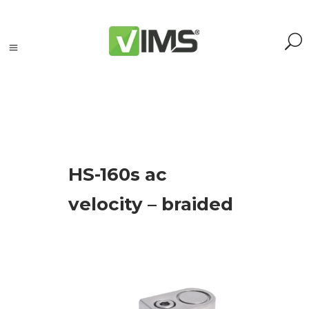
Szukaj
HS-160s ac
Szukaj:
Szukaj
velocity – braided
Kategorie
produktów
Kontrola
silników