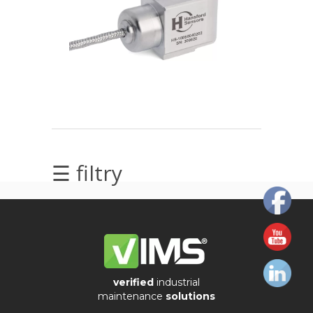
elektrycznych
Olej/Tribologia
Osiowanie
Szkolenia
Ultradźwięki
☰ filtry
Ultrasound
Usługi
Wibrodiagnostyka
Wizualizacja
verified
industrial
drgań
maintenance
solutions