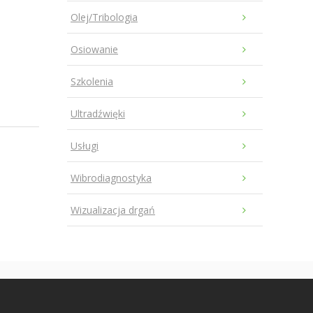
Olej/Tribologia
Osiowanie
Szkolenia
Ultradźwięki
Usługi
Wibrodiagnostyka
Wizualizacja drgań