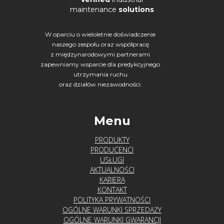
maintenance
solutions
W oparciu o wieloletnie doświadczenie
naszego zespołu oraz współpracę
z międzynarodowymi partnerami
zapewniamy wsparcie dla predykcyjnego
utrzymania ruchu
oraz działów niezawodności.
Menu
PRODUKTY
PRODUCENCI
USŁUGI
AKTUALNOŚCI
KARIERA
KONTAKT
POLITYKA PRYWATNOŚCI
OGÓLNE WARUNKI SPRZEDAŻY
OGÓLNE WARUNKI GWARANCJI