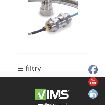
elektrycznych
Olej/Tribologia
Osiowanie
Szkolenia
Ultradźwięki
Usługi
☰ filtry
Wibrodiagnostyka
Wizualizacja
drgań
verified
industrial