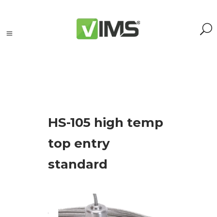
Szukaj
HS-105 high temp
Szukaj:
Szukaj
top entry
standard
Kategorie
produktów
Kontrola
silników