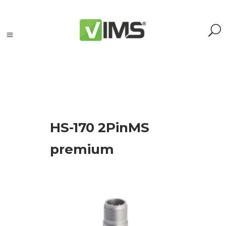
Szukaj
HS-170 2PinMS
Szukaj:
Szukaj
premium
Kategorie
produktów
Kontrola
silników