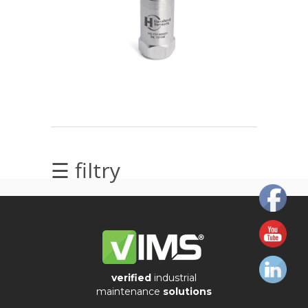
elektrycznych
Olej/Tribologia
Osiowanie
Szkolenia
Ultradźwięki
☰ filtry
Ultrasound
Usługi
Wibrodiagnostyka
Wizualizacja
verified
industrial
drgań
maintenance
solutions