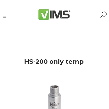
Szukaj
HS-200 only temp
Szukaj:
Szukaj
Kategorie
produktów
Kontrola
silników