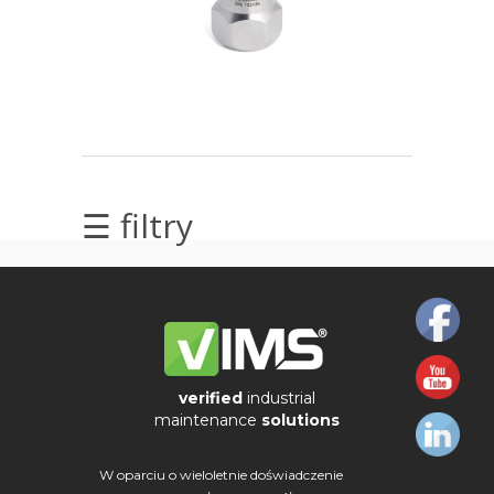
elektrycznych
Olej/Tribologia
Osiowanie
Szkolenia
☰ filtry
Ultradźwięki
Ultrasound
Usługi
Wibrodiagnostyka
verified
industrial
maintenance
solutions
Wizualizacja
drgań
W oparciu o wieloletnie doświadczenie