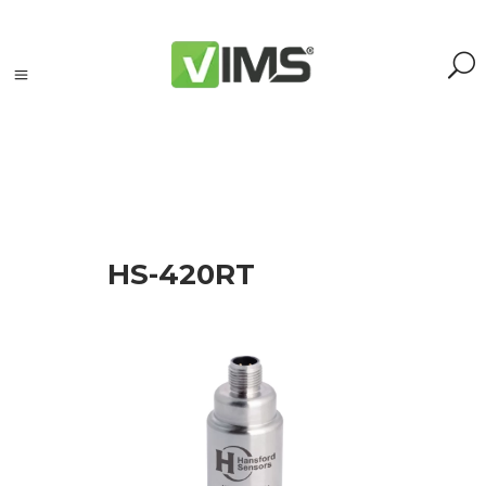
Szukaj
HS-420RT
Szukaj:
Szukaj
Kategorie
produktów
Kontrola
silników