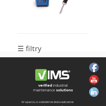
elektrycznych
Olej/Tribologia
Osiowanie
Szkolenia
☰ filtry
Ultradźwięki
Usługi
Wibrodiagnostyka
Wizualizacja
verified
industrial
drgań
maintenance
solutions
W oparciu o wieloletnie doświadczenie