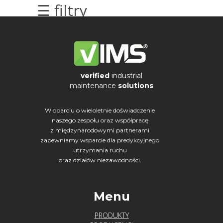
☰ filtry
elektrycznych
Olej/Tribologia
Osiowanie
verified
industrial
Szkolenia
maintenance
solutions
Ultradźwięki
W oparciu o wieloletnie doświadczenie
naszego zespołu oraz współpracę
Ultrasound
z międzynarodowymi partnerami
zapewniamy wsparcie dla predykcyjnego
Usługi
utrzymania ruchu
oraz działów niezawodności.
Wibrodiagnostyka
Wizualizacja
Menu
drgań
PRODUKTY