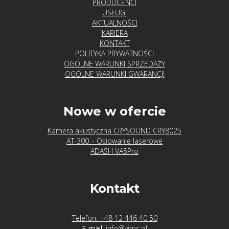
PRODUCENCI
USŁUGI
Producenci
AKTUALNOŚCI
KARIERA
Acoem
KONTAKT
(Fixturlaser)
POLITYKA PRYWATNOŚCI
OGÓLNE WARUNKI SPRZEDAŻY
OGÓLNE WARUNKI GWARANCJI
Adash
Agate
Nowe w ofercie
Technology
Kamera akustyczna CRYSOUND CRY8025
AT-300 – Osiowanie laserowe
Crysound
ADASH VA5Pro
Hansford
Kontakt
Sensors
Telefon: +48 12 446 40 50
Luneta
E-mail:
info@vims.pl