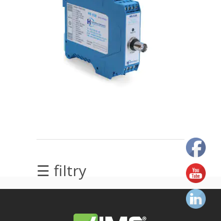
elektrycznych
Olej/Tribologia
Osiowanie
Szkolenia
Ultradźwięki
Ultrasound
Usługi
☰ filtry
Wibrodiagnostyka
Wizualizacja
drgań