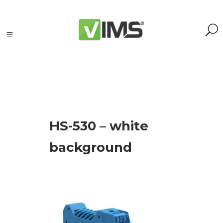
Szukaj
HS-530 – white
Szukaj:
Szukaj
background
Kategorie
produktów
Kontrola
silników