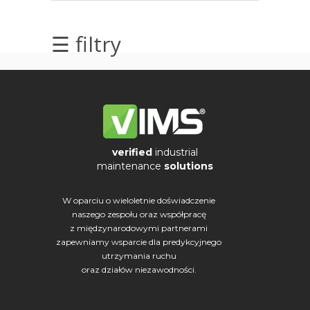
elektrycznych
☰ filtry
Olej/Tribologia
Osiowanie
Szkolenia
Ultradźwięki
verified
industrial
maintenance
solutions
Ultrasound
W oparciu o wieloletnie doświadczenie
Usługi
naszego zespołu oraz współpracę
z międzynarodowymi partnerami
Wibrodiagnostyka
zapewniamy wsparcie dla predykcyjnego
utrzymania ruchu
Wizualizacja
oraz działów niezawodności.
drgań