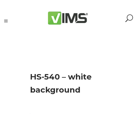
Szukaj
HS-540 – white
Szukaj:
Szukaj
background
Kategorie
produktów
Kontrola
silników