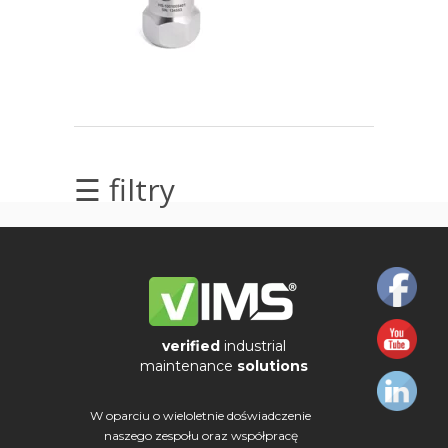
elektrycznych
Olej/Tribologia
Osiowanie
Szkolenia
☰ filtry
Ultradźwięki
Usługi
Wibrodiagnostyka
Wizualizacja
verified
industrial
maintenance
solutions
drgań
W oparciu o wieloletnie doświadczenie
naszego zespołu oraz współpracę