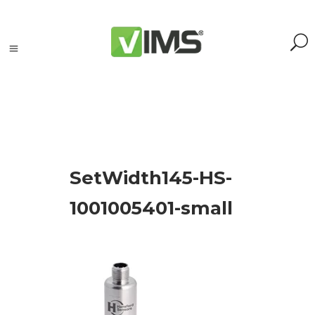
Szukaj
SetWidth145-HS-
Szukaj:
Szukaj
1001005401-small
Kategorie
produktów
Kontrola
silników