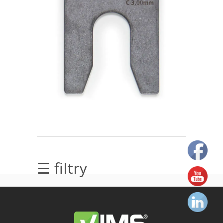
elektrycznych
Olej/Tribologia
Osiowanie
Szkolenia
Ultradźwięki
Usługi
Wibrodiagnostyka
☰ filtry
Wizualizacja
drgań