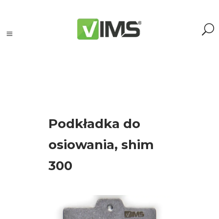
Szukaj
Podkładka do
Szukaj:
Szukaj
osiowania, shim
300
Kategorie
produktów
Kontrola
silników