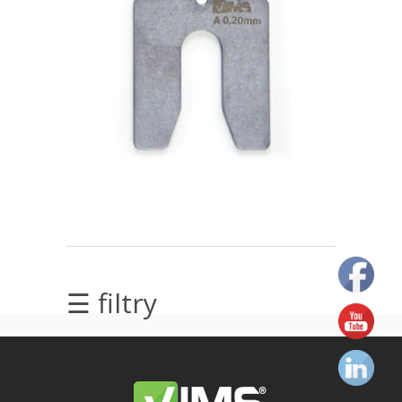
elektrycznych
Olej/Tribologia
Osiowanie
Szkolenia
Ultradźwięki
Ultrasound
Usługi
☰ filtry
Wibrodiagnostyka
Wizualizacja
drgań