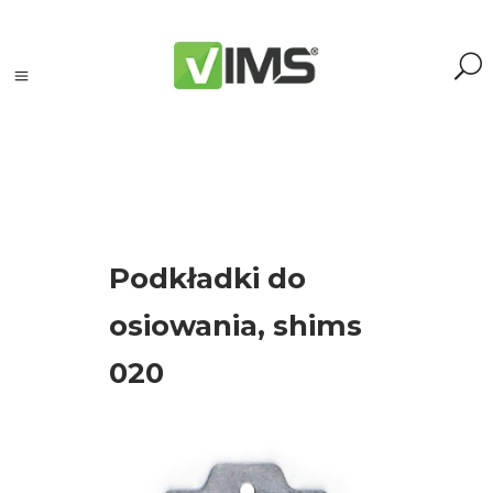
Szukaj
Podkładki do
Szukaj:
Szukaj
osiowania, shims
020
Kategorie
produktów
Kontrola
silników